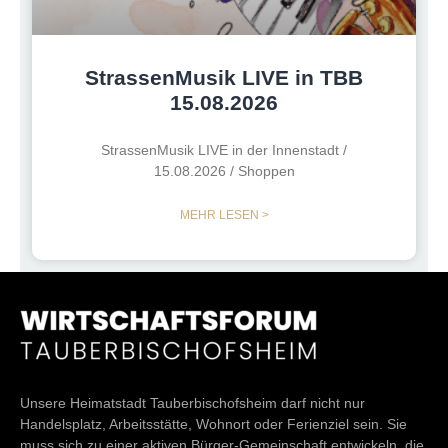
StrassenMusik LIVE in TBB
15.08.2026
StrassenMusik LIVE in der Innenstadt /
15.08.2026 / Shoppen
MEHR LESEN >
Unsere Heimatstadt Tauberbischofsheim darf nicht nur
Handelsplatz, Arbeitsstätte, Wohnort oder Ferienziel sein. Sie
muss sich zu einer aktiven Bürger-Gemeinschaft entwickeln, die