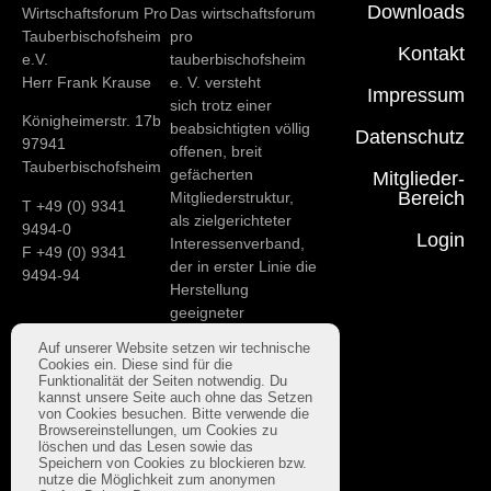
Downloads
Wirtschaftsforum Pro
Das wirtschaftsforum
Tauberbischofsheim
pro
Kontakt
e.V.
tauberbischofsheim
Herr Frank Krause
e. V. versteht
Impressum
sich trotz einer
Königheimerstr. 17b
beabsichtigten völlig
Datenschutz
97941
offenen, breit
Tauberbischofsheim
gefächerten
Mitglieder-
Bereich
Mitgliederstruktur,
T +49 (0) 9341
als zielgerichteter
9494-0
Login
Interessenverband,
F +49 (0) 9341
der in erster Linie die
9494-94
Herstellung
geeigneter
Rahmenbedingungen
Auf unserer Website setzen wir technische
für
Cookies ein. Diese sind für die
das wirtschaftliche
Funktionalität der Seiten notwendig. Du
kannst unsere Seite auch ohne das Setzen
Fortkommen unserer
von Cookies besuchen. Bitte verwende die
Stadt zum Ziel hat.
Browsereinstellungen, um Cookies zu
löschen und das Lesen sowie das
Speichern von Cookies zu blockieren bzw.
nutze die Möglichkeit zum anonymen