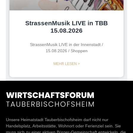
StrassenMusik LIVE in TBB
15.08.2026
StrassenMusik LIVE in der Innenstadt /
15.08.2026 / Shoppen
MEHR LESEN >
Unsere Heimatstadt Tauberbischofsheim darf nicht nur
Handelsplatz, Arbeitsstätte, Wohnort oder Ferienziel sein. Sie
muss sich zu einer aktiven Bürger-Gemeinschaft entwickeln, die