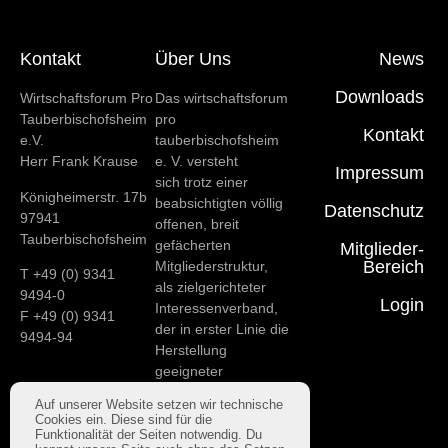
Kontakt
Über Uns
News
Downloads
Wirtschaftsforum Pro
Das wirtschaftsforum
Tauberbischofsheim
pro
Kontakt
e.V.
tauberbischofsheim
Herr Frank Krause
e. V. versteht
Impressum
sich trotz einer
Königheimerstr. 17b
beabsichtigten völlig
Datenschutz
97941
offenen, breit
Tauberbischofsheim
gefächerten
Mitglieder-
Bereich
Mitgliederstruktur,
T +49 (0) 9341
als zielgerichteter
9494-0
Login
Interessenverband,
F +49 (0) 9341
der in erster Linie die
9494-94
Herstellung
geeigneter
Rahmenbedingungen
Auf unserer Website setzen wir technische
für
Cookies ein. Diese sind für die
das wirtschaftliche
Funktionalität der Seiten notwendig. Du