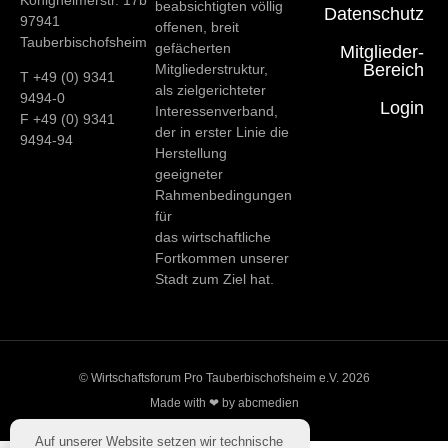
beabsichtigten völlig
Datenschutz
97941
offenen, breit
Tauberbischofsheim
gefächerten
Mitglieder-
Bereich
Mitgliederstruktur,
T +49 (0) 9341
als zielgerichteter
9494-0
Login
Interessenverband,
F +49 (0) 9341
der in erster Linie die
9494-94
Herstellung
geeigneter
Rahmenbedingungen
für
das wirtschaftliche
Fortkommen unserer
Stadt zum Ziel hat.
© Wirtschaftsforum Pro Tauberbischofsheim e.V. 2026
Made with ❤ by abcmedien
Auf unserer Website setzen wir technische