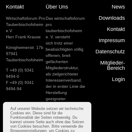
Kontakt
Über Uns
News
Downloads
Wirtschaftsforum Pro
Das wirtschaftsforum
Tauberbischofsheim
pro
Kontakt
e.V.
tauberbischofsheim
Herr Frank Krause
e. V. versteht
Impressum
sich trotz einer
Königheimerstr. 17b
beabsichtigten völlig
Datenschutz
97941
offenen, breit
Tauberbischofsheim
gefächerten
Mitglieder-
Bereich
Mitgliederstruktur,
T +49 (0) 9341
als zielgerichteter
9494-0
Login
Interessenverband,
F +49 (0) 9341
der in erster Linie die
9494-94
Herstellung
geeigneter
Rahmenbedingungen
Auf unserer Website setzen wir technische
für
Cookies ein. Diese sind für die
das wirtschaftliche
Funktionalität der Seiten notwendig. Du
kannst unsere Seite auch ohne das Setzen
Fortkommen unserer
von Cookies besuchen. Bitte verwende die
Stadt zum Ziel hat.
Browsereinstellungen, um Cookies zu