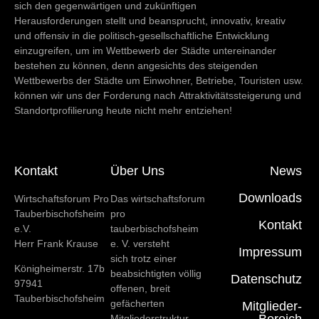
sich den gegenwärtigen und zukünftigen
Herausforderungen stellt und beansprucht, innovativ, kreativ
und offensiv in die politisch-gesellschaftliche Entwicklung
einzugreifen, um im Wettbewerb der Städte untereinander
bestehen zu können, denn angesichts des steigenden
Wettbewerbs der Städte um Einwohner, Betriebe, Touristen usw.
können wir uns der Forderung nach Attraktivitätssteigerung und
Standortprofilierung heute nicht mehr entziehen!
Kontakt
Über Uns
News
Downloads
Wirtschaftsforum Pro
Das wirtschaftsforum
Tauberbischofsheim
pro
Kontakt
e.V.
tauberbischofsheim
Herr Frank Krause
e. V. versteht
Impressum
sich trotz einer
Königheimerstr. 17b
beabsichtigten völlig
Datenschutz
97941
offenen, breit
Tauberbischofsheim
gefächerten
Mitglieder-
Bereich
Mitgliederstruktur,