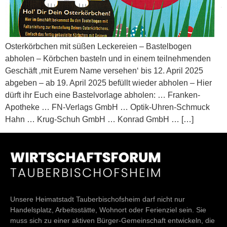
Osterkörbchen mit süßen Leckereien – Bastelbogen
abholen – Körbchen basteln und in einem teilnehmenden
Geschäft ‚mit Eurem Name versehen‘ bis 12. April 2025
abgeben – ab 19. April 2025 befüllt wieder abholen – Hier
dürft ihr Euch eine Bastelvorlage abholen: … Franken-
Apotheke … FN-Verlags GmbH … Optik-Uhren-Schmuck
Hahn … Krug-Schuh GmbH … Konrad GmbH … […]
Unsere Heimatstadt Tauberbischofsheim darf nicht nur
Handelsplatz, Arbeitsstätte, Wohnort oder Ferienziel sein. Sie
muss sich zu einer aktiven Bürger-Gemeinschaft entwickeln, die