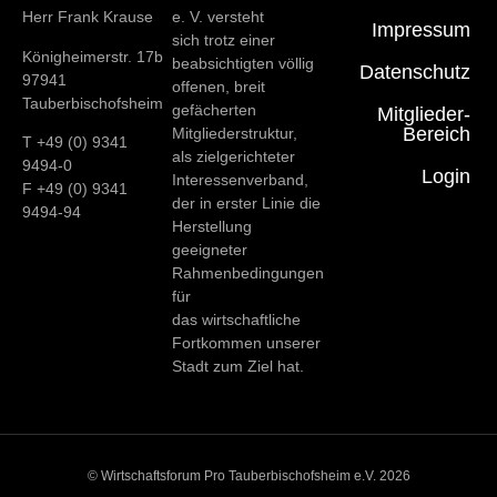
Herr Frank Krause
e. V. versteht
Impressum
sich trotz einer
Königheimerstr. 17b
beabsichtigten völlig
Datenschutz
97941
offenen, breit
Tauberbischofsheim
gefächerten
Mitglieder-
Bereich
Mitgliederstruktur,
T +49 (0) 9341
als zielgerichteter
9494-0
Login
Interessenverband,
F +49 (0) 9341
der in erster Linie die
9494-94
Herstellung
geeigneter
Rahmenbedingungen
für
das wirtschaftliche
Fortkommen unserer
Stadt zum Ziel hat.
© Wirtschaftsforum Pro Tauberbischofsheim e.V. 2026