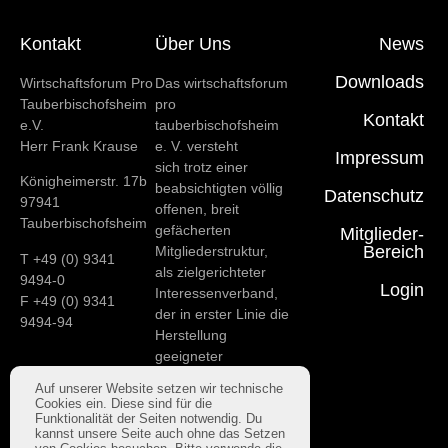
Kontakt
Über Uns
News
Downloads
Wirtschaftsforum Pro
Das wirtschaftsforum
Tauberbischofsheim
pro
Kontakt
e.V.
tauberbischofsheim
Herr Frank Krause
e. V. versteht
Impressum
sich trotz einer
Königheimerstr. 17b
beabsichtigten völlig
Datenschutz
97941
offenen, breit
Tauberbischofsheim
gefächerten
Mitglieder-
Bereich
Mitgliederstruktur,
T +49 (0) 9341
als zielgerichteter
9494-0
Login
Interessenverband,
F +49 (0) 9341
der in erster Linie die
9494-94
Herstellung
geeigneter
Rahmenbedingungen
Auf unserer Website setzen wir technische
für
Cookies ein. Diese sind für die
das wirtschaftliche
Funktionalität der Seiten notwendig. Du
kannst unsere Seite auch ohne das Setzen
Fortkommen unserer